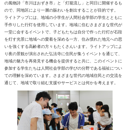
の風物詩「市川ほおずき市」と「灯籠流し」と同日に開催するも
ので、同地区により一層の賑わいを創出することが目的です。
ライトアップには、地域の小学生が人間社会学部の学生とともに
手作りした行灯を使用しています。地域に住むさまざまな世代が
一堂に会するイベントで、子どもたちは自分で作った行灯が石段
を灯す光景に地域への愛着を深める一方、住み慣れた地元への思
いを強くする高齢者の方々もたくさんいます。ライトアップによ
り夜の景観が演出された弘法寺に住民が集うイベントを通じて、
地域の魅力を再発見する機会を提供すると共に、このイベントに
参加する学生たちは人間社会学部の学びの分野である福祉につい
ての理解を深めています。さまざまな世代の地域住民との交流を
通じて、地域で取り組む支援やサービスとは何かを考えます。