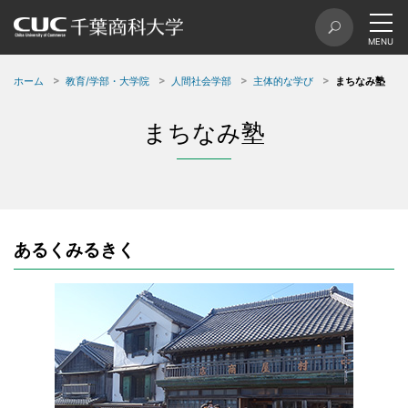
ホーム
教育/学部・大学院
人間社会学部
主体的な学び
まちなみ塾
まちなみ塾
あるくみるきく